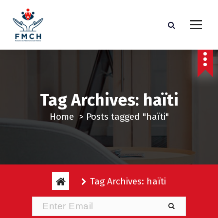
S
k
i
p
t
o
c
Tag Archives: haïti
o
n
Home
>
Posts tagged "haïti"
t
e
n
t
Tag Archives: haïti