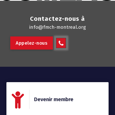
Contactez-nous à
info@fmch-montreal.org
A
p
p
e
l
e
z
-
n
o
u
s
Devenir membre