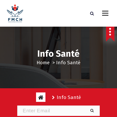
S
k
i
p
t
o
c
Info Santé
o
n
Home
>
Info Santé
t
e
n
t
Info Santé